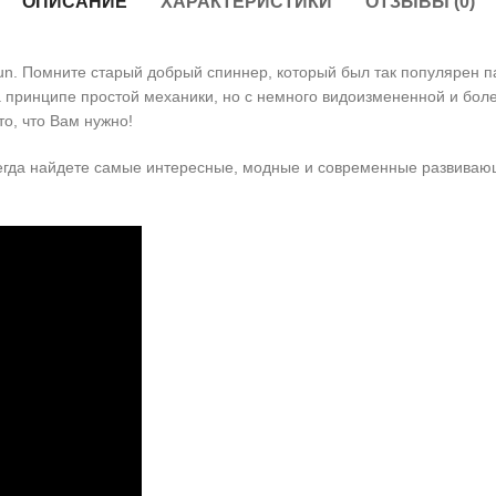
ОПИСАНИЕ
ХАРАКТЕРИСТИКИ
ОТЗЫВЫ (0)
kFun. Помните старый добрый спиннер, который был так популярен п
 на принципе простой механики, но с немного видоизмененной и бо
то, что Вам нужно!
егда найдете самые интересные, модные и современные развивающи