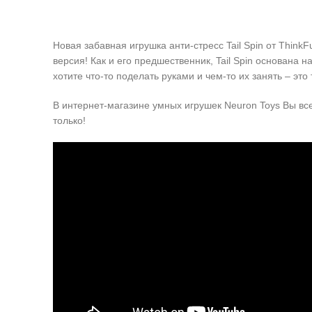
Новая забавная игрушка анти-стресс Tail Spin от Thin
версия! Как и его предшественник, Tail Spin основана
хотите что-то поделать руками и чем-то их занять – это 
В интернет-магазине умных игрушек Neuron Toys Вы вс
только!