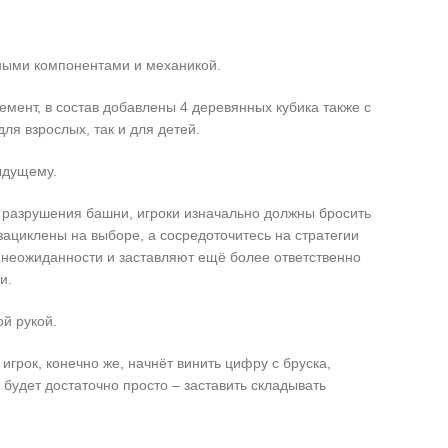
нными компонентами и механикой.
мент, в состав добавлены 4 деревянных кубика также с
я взрослых, так и для детей.
ыдущему.
ив разрушения башни, игроки изначально должны бросить
зациклены на выборе, а сосредоточитесь на стратегии
неожиданности и заставляют ещё более ответственно
и.
й рукой.
игрок, конечно же, начнёт винить цифру с бруска,
 будет достаточно просто – заставить складывать