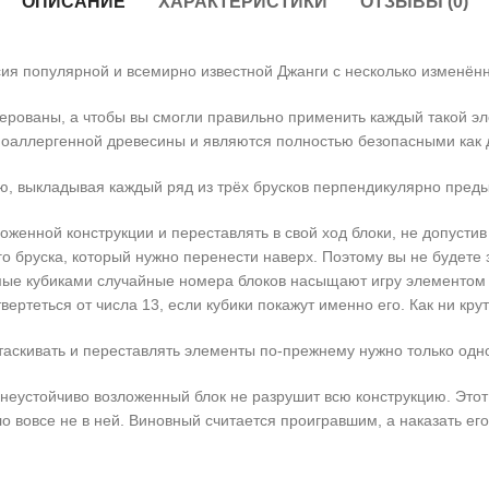
ОПИСАНИЕ
ХАРАКТЕРИСТИКИ
ОТЗЫВЫ (0)
сия популярной и всемирно известной Джанги с несколько изменё
ерованы, а чтобы вы смогли правильно применить каждый такой эле
аллергенной древесины и являются полностью безопасными как дл
ю, выкладывая каждый ряд из трёх брусков перпендикулярно пред
оженной конструкции и переставлять в свой ход блоки, не допуст
о бруска, который нужно перенести наверх. Поэтому вы не будете 
мые кубиками случайные номера блоков насыщают игру элементом 
ртеться от числа 13, если кубики покажут именно его. Как ни крут
таскивать и переставлять элементы по-прежнему нужно только одно
 неустойчиво возложенный блок не разрушит всю конструкцию. Этот 
ло вовсе не в ней. Виновный считается проигравшим, а наказать его