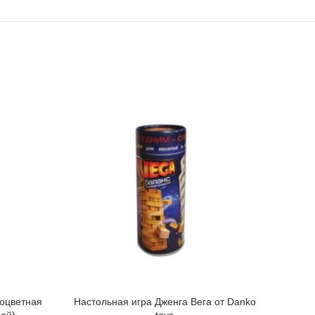
ноцветная
Настольная игра Дженга Вега от Danko
Дерев
лей)
toys