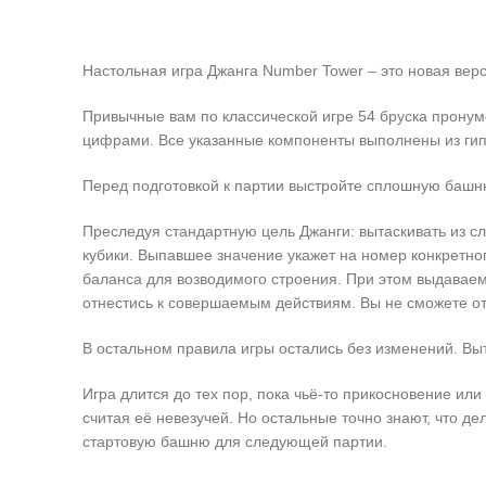
Настольная игра Джанга Number Tower – это новая вер
Привычные вам по классической игре 54 бруска пронум
цифрами. Все указанные компоненты выполнены из гипо
Перед подготовкой к партии выстройте сплошную башн
Преследуя стандартную цель Джанги: вытаскивать из сл
кубики. Выпавшее значение укажет на номер конкретног
баланса для возводимого строения. При этом выдавае
отнестись к совершаемым действиям. Вы не сможете отве
В остальном правила игры остались без изменений. Вы
Игра длится до тех пор, пока чьё-то прикосновение или
считая её невезучей. Но остальные точно знают, что де
стартовую башню для следующей партии.