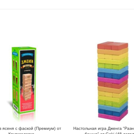
з ясеня с фаской (Премиум) от
Настольная игра Дженга “Раз
Крутиголовка
башня” от Goki (48 дета