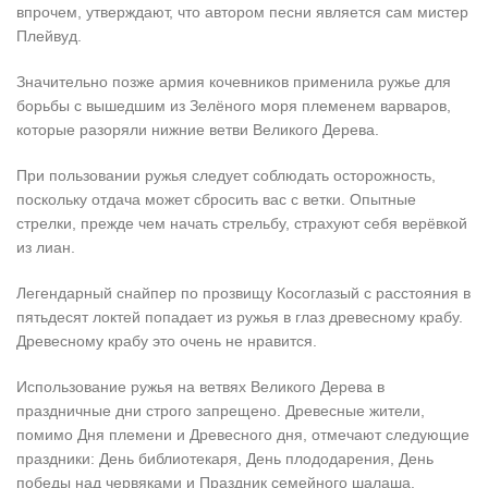
впрочем, утверждают, что автором песни является сам мистер
Плейвуд.
Значительно позже армия кочевников применила ружье для
борьбы с вышедшим из Зелёного моря племенем варваров,
которые разоряли нижние ветви Великого Дерева.
При пользовании ружья следует соблюдать осторожность,
поскольку отдача может сбросить вас с ветки. Опытные
стрелки, прежде чем начать стрельбу, страхуют себя верёвкой
из лиан.
Легендарный снайпер по прозвищу Косоглазый с расстояния в
пятьдесят локтей попадает из ружья в глаз древесному крабу.
Древесному крабу это очень не нравится.
Использование ружья на ветвях Великого Дерева в
праздничные дни строго запрещено. Древесные жители,
помимо Дня племени и Древесного дня, отмечают следующие
праздники: День библиотекаря, День плододарения, День
победы над червяками и Праздник семейного шалаша.