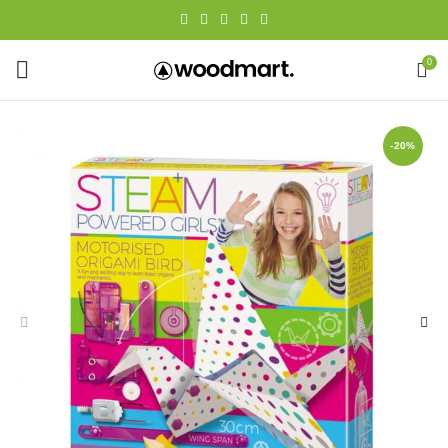
0
-20%