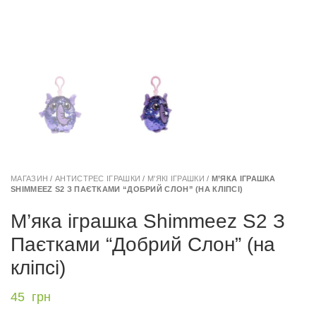
МАГАЗИН
/
АНТИСТРЕС ІГРАШКИ
/
М'ЯКІ ІГРАШКИ
/
М’ЯКА ІГРАШКА
SHIMMEEZ S2 З ПАЄТКАМИ “ДОБРИЙ СЛОН” (НА КЛІПСІ)
М’яка іграшка Shimmeez S2 З
Паєтками “Добрий Слон” (на
кліпсі)
45
грн