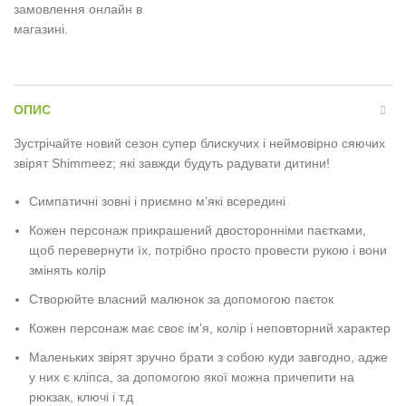
замовлення онлайн в
магазині.
ОПИС
Зустрічайте новий сезон супер блискучих і неймовірно сяючих
звірят Shimmeez; які завжди будуть радувати дитини!
Симпатичні зовні і приємно м’які всередині
Кожен персонаж прикрашений двосторонніми паєтками,
щоб перевернути їх, потрібно просто провести рукою і вони
змінять колір
Створюйте власний малюнок за допомогою паєток
Кожен персонаж має своє ім’я, колір і неповторний характер
Маленьких звірят зручно брати з собою куди завгодно, адже
у них є кліпса, за допомогою якої можна причепити на
рюкзак, ключі і т.д