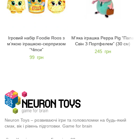
Ігровий набір Foodie Roos з
М’яка іграшка Peppa Pig “Папа
м’якою іграшкою-сюрпризом
Свін З Портфелем” (30 см)
“Чіпси”
245
грн
99
грн
Neuron Toys – розвиваючі ігри та головоломки на будь-який
смак, вік і рівень підготовки. Game for brain