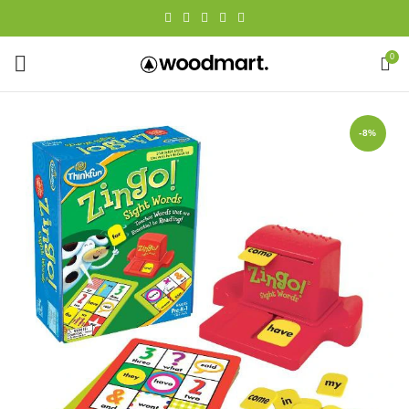
0
-8%