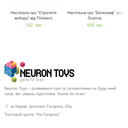
Настільна гра “Стратегія
Настільна гра “Батискаф” від
вибору” від Thinkers
Granna
142
грн
649
грн
Neuron Toys – розвиваючі ігри та головоломки на будь-який
смак, вік і рівень підготовки. Game for brain
м.Харків, проспект Гагаріна, 20а.
Торговый центр “На Гагаріна”