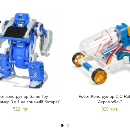
І
от конструктор Same Toy
Робот-Конструктор CIC-Rob
мер 3 в 1 на сонячній батареї”
“Аеромобіль”
522
грн
929
грн