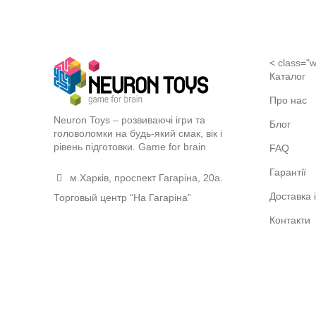
< class="w
Каталог
Про нас
Neuron Toys – розвиваючі ігри та
Блог
головоломки на будь-який смак, вік і
рівень підготовки. Game for brain
FAQ
Гарантії
м.Харків, проспект Гагаріна, 20а.
Доставка 
Торговый центр “На Гагаріна”
Контакти