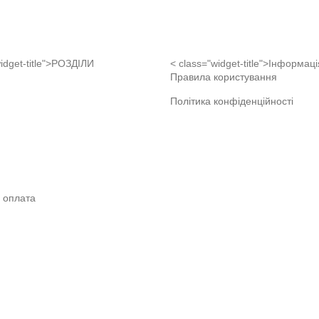
idget-title">РОЗДІЛИ
< class="widget-title">Інформаці
Правила користування
Політика конфіденційності
і оплата