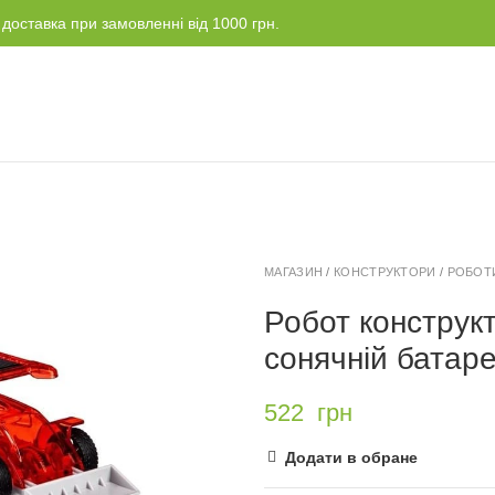
доставка при замовленні від 1000 грн.
МАГАЗИН
/
КОНСТРУКТОРИ
/
РОБОТ
Робот конструк
сонячній батаре
522
грн
Додати в обране