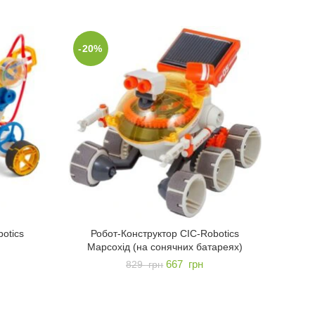
-20%
otics
Робот-Конструктор CIC-Robotics
Робот-
Марсохід (на сонячних батареях)
667
грн
829
грн