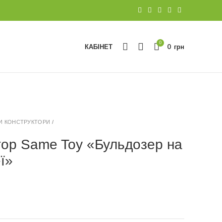
0
КАБІНЕТ
0
грн
И КОНСТРУКТОРИ
/
тор Same Toy «Бульдозер на
ї»